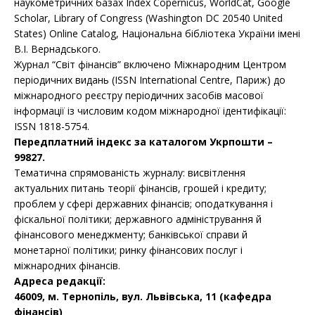
наукометричних базах Index Copernicus, WorldCat, Google
Scholar, Library of Congress (Washington DC 20540 United
States) Online Catalog, Національна бібліотека України імені
В.І. Вернадського.
Журнал “Світ фінансів” включено Міжнародним Центром
періодичних видань (ISSN International Centre, Париж) до
міжнародного реєстру періодичних засобів масової
інформації із числовим кодом міжнародної ідентифікації:
ISSN 1818-5754.
Передплатний індекс за каталогом Укрпошти –
99827.
Тематична спрямованість журналу: висвітлення
актуальних питань теорії фінансів, грошей і кредиту;
проблем у сфері державних фінансів; оподаткування і
фіскальної політики; державного адміністрування й
фінансового менеджменту; банківської справи й
монетарної політики; ринку фінансових послуг і
міжнародних фінансів.
Адреса редакції:
46009, м. Тернопіль, вул. Львівська, 11 (кафедра
фінансів)