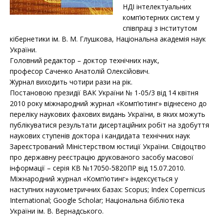
НДІ інтелектуальних
комп’ютерних систем у
співпраці з інститутом
кібернетики ім. В. М. Глушкова, Національна академія наук
України.
Головний редактор – доктор технічних наук,
професор Саченко Анатолій Олексійович.
Журнал виходить чотири рази на рік.
Постановою президії ВАК України № 1-05/3 від 14 квітня
2010 року міжнародний журнал «Комп’ютинг» віднесено до
переліку наукових фахових видань України, в яких можуть
публікуватися результати дисертаційних робіт на здобуття
наукових ступенів доктора і кандидата технічних наук
Зареєстрований Міністерством юстиції України. Свідоцтво
про державну реєстрацію друкованого засобу масової
інформації – серія КВ №17050-5820ПР від 15.07.2010.
Міжнародний журнал «Комп’ютинг» індексується у
наступних наукометричних базах: Scopus; Index Copernicus
International; Google Scholar; Національна бібліотека
України ім. В. Вернадського.