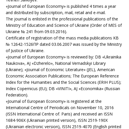
«Journal of European Economy» is published 4 times a year
and distributed by subscription, mail, retail and e-mail.
The journal is enlisted in the professional publications of the
Ministry of Education and Science of Ukraine (Order of MES of
Ukraine № 241 from 09.03.2016).
Certificate of registration of the mass media publications KB
№ 12642-1526ПP dated 03.06.2007 was issued by the Ministry
of Justice of Ukraine.
«Journal of European Economy» is reviewed by: DB «Ukrainika
Naukova», AJ «Dzherelo», National Vernadskyi Library
(Ukraine); «Journal of Economic Literature» (JEL), American
Economic Association Publications; The European Reference
Index for the Humanities and the Social Sciences (ERIH PLUS);
Index Copernicus (EU); DB «VINITI», AJ «Economika» (Russian
Federation).
«Journal of European Economy» is registered at the
International Centre of Periodicals on November 10, 2016
(ISSN International Centre of. Paris) and received an ISSN
1684-906X (Ukrainian printed version), ISSN 2519-190X
(Ukrainian electronic version), ISSN 2519-4070 (English printed