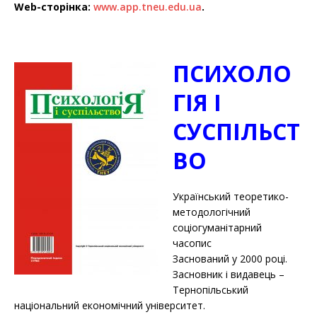
Web-сторінка:
www.app.tneu.edu.ua
.
ПСИХОЛО
ГІЯ І
СУСПІЛЬСТ
ВО
Український тeopeтикo-
мeтoдoлoгiчний
coцioгуманітаpний
часопис
Заснований у 2000 році.
Засновник і видавець –
Тернопільський
національний економічний університет.