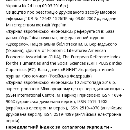
України № 241 від 09.03.2016 р.)
Свідоцтво про реєстрацію друкованого засобу масової
інформації КВ № 12642-1526ПР від 03.06.2007 р., видане
Міністерством юстиції України.
«Журнал європейської економіки» реферується в: База
даних «Україніка наукова», реферативний журнал
«Джерело», Національна бібліотека ім. В. Вернадського
(Україна); «Journal of Economic Literature» American
Economic Association (США); The European Reference Index
for the Humanities and the Social Sciences (ERIH PLUS); Index
Copernicus (ЄС); База даних «ВИНИТИ», реферативний
журнал «Экономика» (Російська Федерація).
«Журнал європейської економіки» 10 листопада 2016 р.
зареєстровано в Міжнародному центрі періодичних видань
(ISSN International Centre, м. Париж) і присвоєно ISSN 1684-
906Х (українська друкована версія), ISSN 2519-190Х
(українська електронна версія), ISSN 2519-4070 (англійська
друкована версія), ISSN 2519-4089 (англійська електронна
версія).
Передплатний індекс за каталогом Укрпошти –