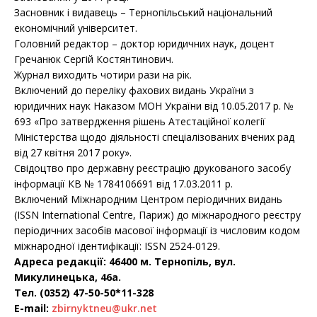
Засновник і видавець – Тернопільський національний
економічний університет.
Головний редактор – доктор юридичних наук, доцент
Гречанюк Сергій Костянтинович.
Журнал виходить чотири рази на рік.
Включений до переліку фахових видань України з
юридичних наук Наказом МОН України від 10.05.2017 р. №
693 «Про затвердження рішень Атестаційної колегії
Міністерства щодо діяльності спеціалізованих вчених рад
від 27 квітня 2017 року».
Свідоцтво про державну реєстрацію друкованого засобу
інформації КВ № 1784106691 від 17.03.2011 р.
Включений Міжнародним Центром періодичних видань
(ISSN International Centre, Париж) до міжнародного реєстру
періодичних засобів масової інформації із числовим кодом
міжнародної ідентифікації: ISSN 2524-0129.
Адреса редакції:
46400 м. Тернопіль, вул.
Микулинецька, 46а.
Тел. (0352) 47-50-50*11-328
E-mail:
zbirnyktneu@ukr.net