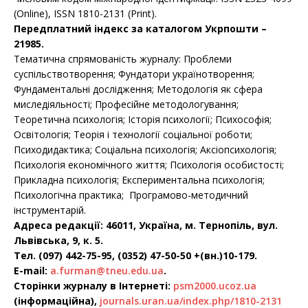
(Online), ISSN 1810-2131 (Print).
Передплатний індекс за каталогом Укрпошти –
21985.
Тематична спрямованість журналу: Проблеми
суспільствотворення; Фундатори українотворення;
Фундаментальні дослідження; Методологія як сфера
миследіяльності; Професійне методологування;
Теоретична психологія; Історія психології; Психософія;
Освітологія; Теорія і технології соціальної роботи;
Психодидактика; Соціальна психологія; Аксіопсихологія;
Психологія економічного життя; Психологія особистості;
Прикладна психологія; Експериментальна психологія;
Психологічна практика; Програмово-методичний
інструментарій.
Адреса редакції: 46011, Україна, м. Тернопіль, вул.
Львівська, 9, к. 5.
Тел. (097) 442-75-95, (0352) 47-50-50 +(вн.)10-179.
E-mail:
a.furman@tneu.edu.ua
.
Сторінки журналу в Інтернеті:
psm2000.ucoz.ua
(інформаційна),
journals.uran.ua/index.php/1810-2131