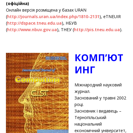
(офіційна)
Онлайн версія розміщена у базах URAN
(
http://journals.uran.ua/index.php/1810-2131
), eTNEUIR
(
http://dspace.tneu.edu.ua
), НБУВ
(
http://www.nbuv.gov.ua
), ТНЕУ (
http://pis.tneu.edu.ua
).
КОМП’ЮТ
ИНГ
Міжнародний науковий
журнал.
Заснований у травні 2002
році.
Засновник і видавець –
Тернопільський
національний
економічний університет,