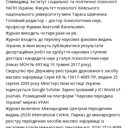
Співвидавці: Інститут соціальної та політичної психології
НАПН України, Факультет психології Київського
національного університету імені Тараса Шевченка.
Головний редактор – доктор психологічних наук,
професор Фурман Анатолій Васильович.
Журнал виходить чотири рази на рік.
Журнал входить до переліку наукових фахових видань
України, в яких можуть публікуватися результати
дисертаційних робіт на здобуття наукових ступенів
доктора і кандидата наук у галузі психологічних наук
(Наказ МОН № 693 від 10 травня 2017 року).
Свідоцтво про Державну реєстрацію друкованого засобу
масової інформації Серія КВ № 15617-4089 ПР, видане 25
серпня 2009 року Міністерством юстиції України.
Індексується Google Scholar. Зареєстрований у ICI World of
Journals. Розміщений на платформі “Наукова періодика
України” мережі УРАН
Журнал включено Міжнародним Центром періодичних
видань (ISSN International Centre, Париж) до міжнародного
реєстру періодичних засобів масової інформації із
числовим кодом міжнародної ідентифікації: ISSN 2523-4099